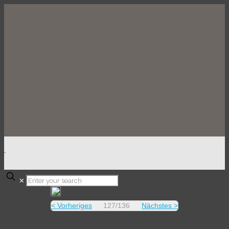
.
✕
< Vorheriges
127/136
Nächstes >