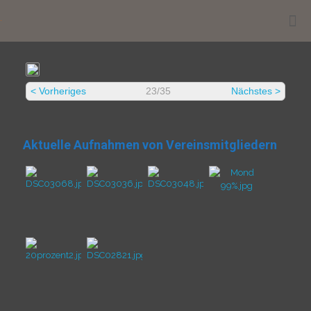
.
< Vorheriges
23/35
Nächstes >
Aktuelle Aufnahmen von Vereinsmitgliedern