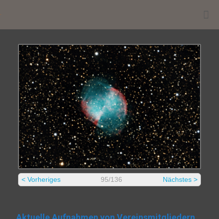
.
< Vorheriges
95/136
Nächstes >
Aktuelle Aufnahmen von Vereinsmitgliedern