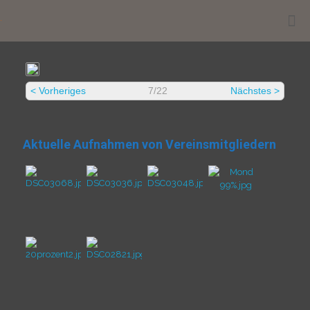
.
< Vorheriges
7/22
Nächstes >
Aktuelle Aufnahmen von Vereinsmitgliedern