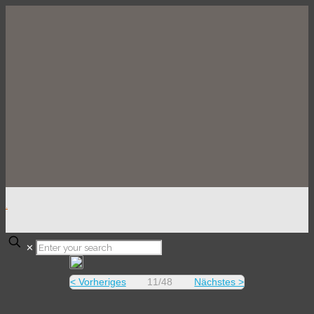
.
✕
< Vorheriges
11/48
Nächstes >