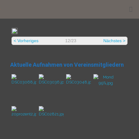
.
< Vorheriges
12/23
Nächstes >
Aktuelle Aufnahmen von Vereinsmitgliedern