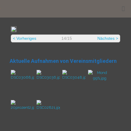
.
< Vorheriges
14/15
Nächstes >
Aktuelle Aufnahmen von Vereinsmitgliedern