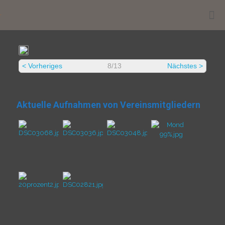
.
< Vorheriges
8/13
Nächstes >
Aktuelle Aufnahmen von Vereinsmitgliedern