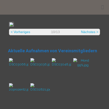
.
< Vorheriges
10/13
Nächstes >
Aktuelle Aufnahmen von Vereinsmitgliedern