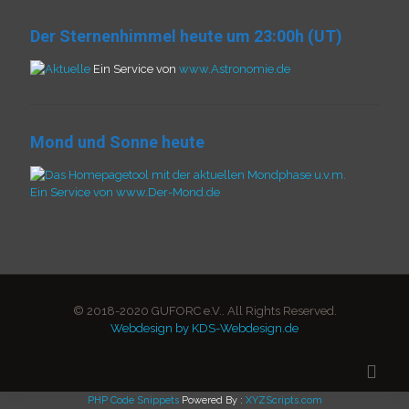
Der Sternenhimmel heute um 23:00h (UT)
Ein Service von
www.Astronomie.de
Mond und Sonne heute
Ein Service von www.Der-Mond.de
© 2018-2020 GUFORC e.V.. All Rights Reserved.
Webdesign by KDS-Webdesign.de
PHP Code Snippets
Powered By :
XYZScripts.com