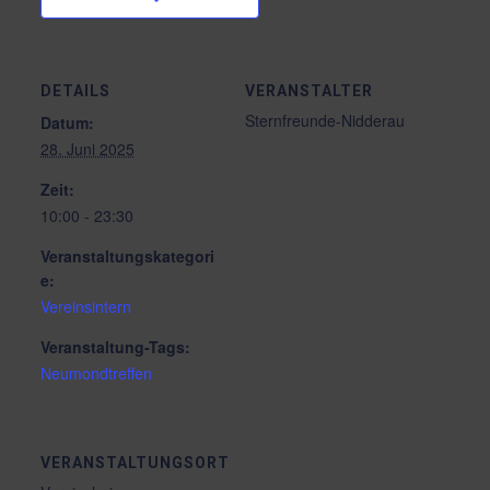
DETAILS
VERANSTALTER
Sternfreunde-Nidderau
Datum:
28. Juni 2025
Zeit:
10:00 - 23:30
Veranstaltungskategori
e:
Vereinsintern
Veranstaltung-Tags:
Neumondtreffen
VERANSTALTUNGSORT