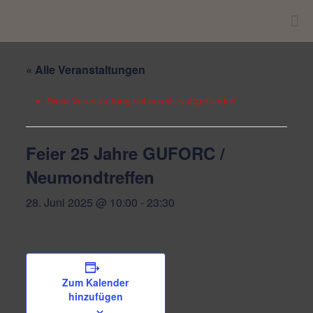
.
« Alle Veranstaltungen
Diese Veranstaltung hat bereits stattgefunden.
Feier 25 Jahre GUFORC /
Neumondtreffen
28. Juni 2025 @ 10:00
-
23:30
Zum Kalender
hinzufügen