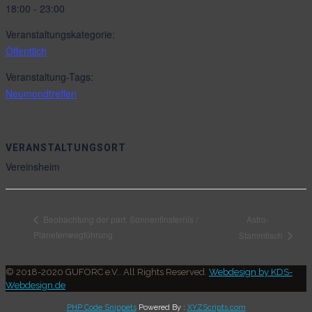
18:00 - 23:00
Veranstaltungskategorie:
Öffentlich
Veranstaltung-Tags:
Neumondtreffen
VERANSTALTUNGSORT
Vereinsheim
Astro-
Beobachtung der part. Sonnenfinsternis /
Planetenwegführung
Stammtisch
© 2018-2020 GUFORC e.V.. All Rights Reserved.
Webdesign by KDS-
Webdesign.de
PHP Code Snippets
Powered By :
XYZScripts.com