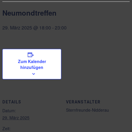
Neumondtreffen
29. März 2025 @ 18:00
-
23:00
Zum Kalender
hinzufügen
DETAILS
VERANSTALTER
Sternfreunde-Nidderau
Datum:
29. März 2025
Zeit: