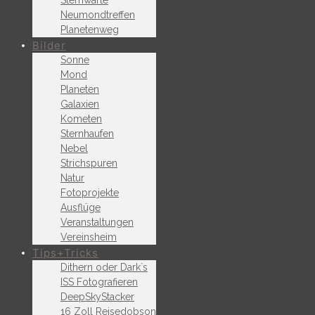
Sternwarte
Neumondtreffen
Planetenweg
Bilder
Sonne
Mond
Planeten
Galaxien
Kometen
Sternhaufen
Nebel
Strichspuren
Natur
Fotoprojekte
Ausflüge
Veranstaltungen
Vereinsheim
Tips+Tricks
Dithern oder Dark`s
ISS Fotografieren
DeepSkyStacker
16 Zoll Reisedobson