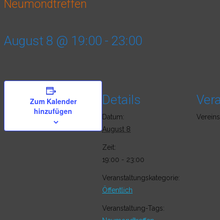
Neumondtreffen
August 8 @ 19:00
-
23:00
Details
Vera
Zum Kalender
hinzufügen
Datum:
Verein
August 8
Zeit:
19:00 - 23:00
Veranstaltungskategorie:
Öffentlich
Veranstaltung-Tags: