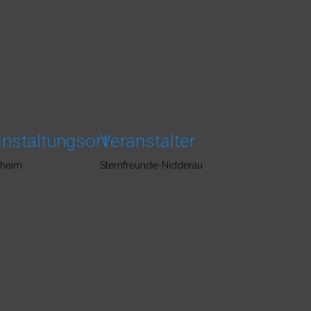
nstaltungsort
Veranstalter
sheim
Sternfreunde-Nidderau