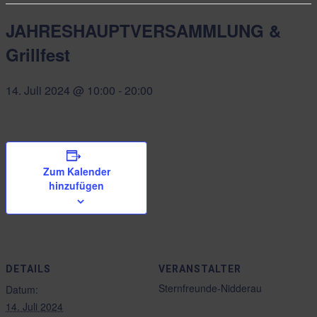
JAHRESHAUPTVERSAMMLUNG &
Grillfest
14. Juli 2024 @ 10:00
-
20:00
Zum Kalender
hinzufügen
DETAILS
VERANSTALTER
Sternfreunde-Nidderau
Datum:
14. Juli 2024