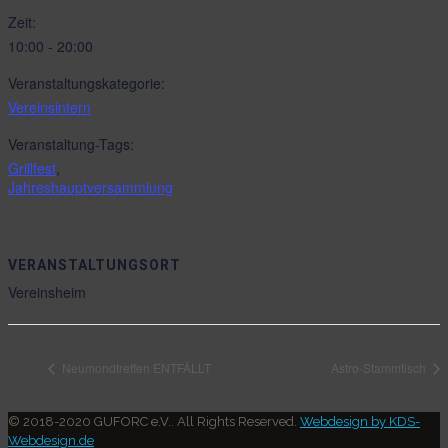
Zeit:
10:00 - 20:00
Veranstaltungskategorie:
Vereinsintern
Veranstaltung-Tags:
Grillfest
,
Jahreshauptversammlung
VERANSTALTUNGSORT
Vereinsheim
Neumondtreffen ENTFÄLLT
Astro-Stammtisch
© 2018-2020 GUFORC e.V.. All Rights Reserved.
Webdesign by KDS-
Webdesign.de