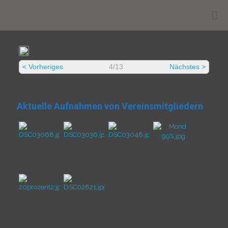
.
< Vorheriges
4/13
Nächstes >
Aktuelle Aufnahmen von Vereinsmitgliedern