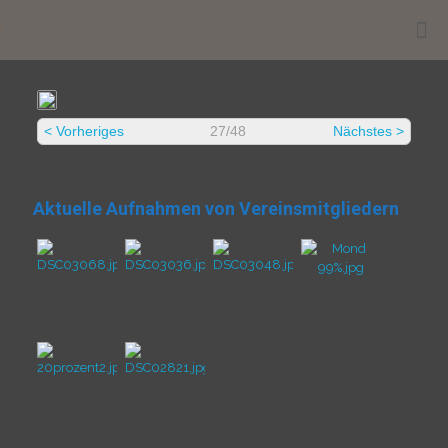
.
< Vorheriges
27/48
Nächstes >
Aktuelle Aufnahmen von Vereinsmitgliedern