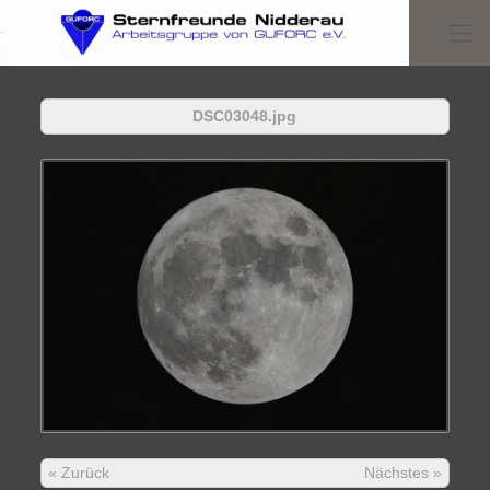
.
DSC03048.jpg
« Zurück
Nächstes »