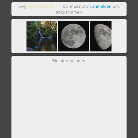
Avg
Du musst dich
anmelden
um
abzustimmen
Bildinformationen: